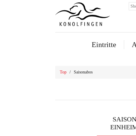
Eintritte
A
Top
/
Saisonabos
SAISO
EINHEI